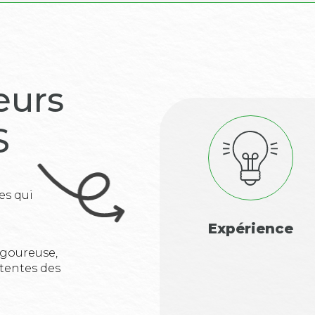
eurs
S
es qui
Expérience
igoureuse,
tentes des