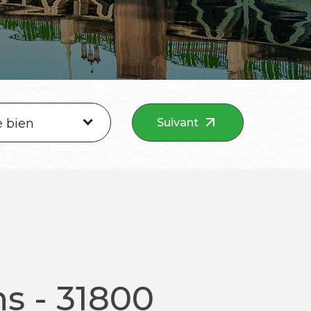
e bien
Suivant
s - 31800